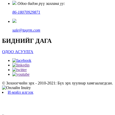
Одоо бидэн рүү залгана уу:
86-18070929871
sale@tagrm.com
БИДНИЙГ ДАГА
ОДОО АСУУЛГА
© Зохиогчийн эрх - 2010-2021: Бүх эрх хуулиар хамгаалагдсан.
И-мэйл илгээх