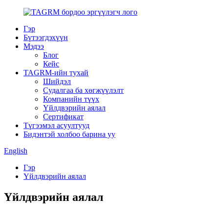
Гэр
Бүтээгдэхүүн
Мэдээ
Блог
Кейс
TAGRM-ийн тухай
Шийдэл
Судалгаа ба хөгжүүлэлт
Компанийн түүх
Үйлдвэрийн аялал
Сертификат
Түгээмэл асуултууд
Бидэнтэй холбоо барина уу
English
Гэр
Үйлдвэрийн аялал
Үйлдвэрийн аялал