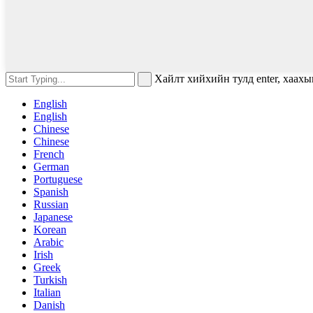
Хайлт хийхийн тулд enter, хаахы
English
English
Chinese
Chinese
French
German
Portuguese
Spanish
Russian
Japanese
Korean
Arabic
Irish
Greek
Turkish
Italian
Danish