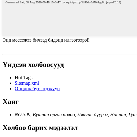
Энд мессежээ бичээд бидэнд илгээгээрэй
Үндсэн холбоосууд
Hot Tags
Sitemap.xml
Онцлох бүтээгдэхүүн
Хаяг
NO.399, Вушиан өргөн чөлөө, Лянчин дүүрэг, Наннин, Гу
Холбоо барих мэдээлэл