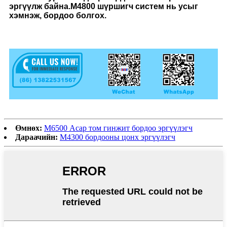
эргүүлж байна.M4800 шүршигч систем нь усыг
хэмнэж, бордоо болгох.
Өмнөх:
M6500 Асар том гинжит бордоо эргүүлэгч
Дараачийн:
M4300 бордооны цонх эргүүлэгч