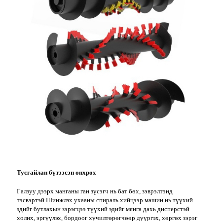
Тусгайлан бүтээсэн өнхрөх
Галзуу дээрх манганы ган зүсэгч нь бат бөх, зэврэлтэнд
тэсвэртэй.Шинжлэх ухааны спираль хийцээр машин нь түүхий
эдийг бутлахын зэрэгцээ түүхий эдийг мянга дахь дисперстэй
холих, эргүүлэх, бордоог хүчилтөрөгчөөр дүүргэх, хөргөх зэрэг