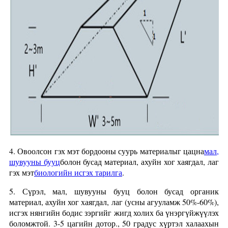
4. Овоолсон гэх мэт бордооны суурь материалыг цацна
мал,
шувууны бууц
болон бусад материал, ахуйн хог хаягдал, лаг
гэх мэт
биологийн исгэх тарилга
.
5. Сүрэл, мал, шувууны бууц болон бусад органик
материал, ахуйн хог хаягдал, лаг (усны агууламж 50%-60%),
исгэх нянгийн бодис зэргийг жигд холих ба үнэргүйжүүлэх
боломжтой. 3-5 цагийн дотор., 50 градус хүртэл халаахын