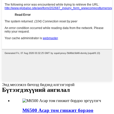
Энд мессежээ бичээд бидэнд илгээгээрэй
Бүтээгдэхүүний ангилал
M6500 Асар том гинжит бордоо