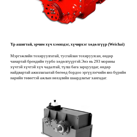
Үр ашигтай, эрчим хүч хэмнэдэг, хүчирхэг хөдөлгүүр (Weichai)
Мэргэжлийн тохируулгатай, тусгайлан тохируулсан, өндөр
чанартай брендийн турбо хөдөлгүүртэй.Энэ нь 293 морины
хүчтэй хүчтэй хүч чадалтай, түлш бага зарцуулдаг, өндөр
найдвартай ажиллагаатай бөгөөд бордоо эргүүлэгчийн янз бүрийн
нарийн төвөгтэй ажлын нөхцлийн шаардлагыг хангадаг.