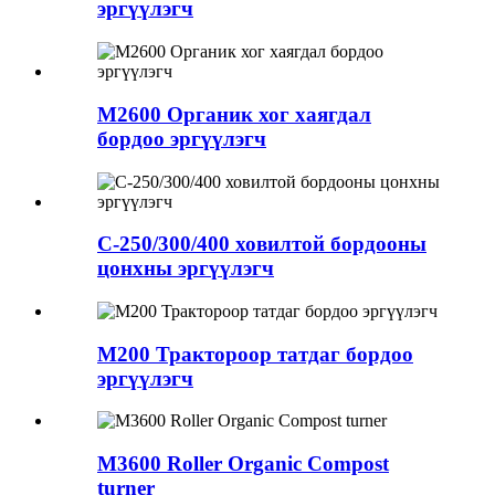
эргүүлэгч
M2600 Органик хог хаягдал
бордоо эргүүлэгч
C-250/300/400 ховилтой бордооны
цонхны эргүүлэгч
M200 Трактороор татдаг бордоо
эргүүлэгч
M3600 Roller Organic Compost
turner