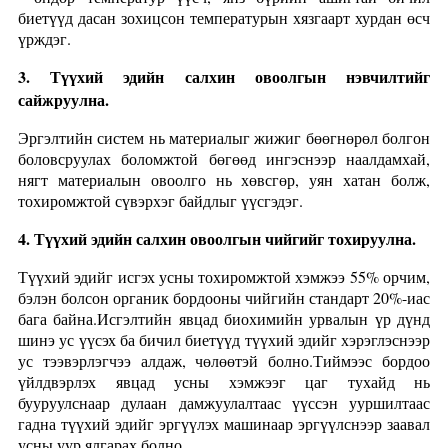
биетүүд дасан зохицсон температурын хязгаарт хурдан өсч
үрждэг.
3. Түүхий эдийн салхин овоолгын нэвчилтийг
сайжруулна.
Эргэлтийн систем нь материалыг жижиг бөөгнөрөл болгон
боловсруулах боломжтой бөгөөд ингэснээр наалдамхай,
нягт материалын овоолго нь хөвсгөр, уян хатан болж,
тохиромжтой сүвэрхэг байдлыг үүсгэдэг.
4. Түүхий эдийн салхин овоолгын чийгийг тохируулна.
Түүхий эдийг исгэх усны тохиромжтой хэмжээ 55% орчим,
бэлэн болсон органик бордооны чийгийн стандарт 20%-иас
бага байна.Исгэлтийн явцад биохимийн урвалын үр дүнд
шинэ ус үүсэх ба бичил биетүүд түүхий эдийг хэрэглэснээр
ус тээвэрлэгчээ алдаж, чөлөөтэй болно.Тиймээс бордоо
үйлдвэрлэх явцад усны хэмжээг цаг тухайд нь
бууруулснаар дулаан дамжуулалтаас үүссэн ууршилтаас
гадна түүхий эдийг эргүүлэх машинаар эргүүлснээр заавал
усны уур ялгарах болно.