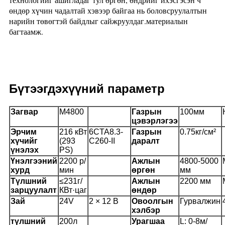
өндөр хүчин чадалтай хэвээр байгаа нь боловсруулалтын
нарийн төвөгтэй байдлыг сайжруулдаг.материалын
багтаамж.
Бүтээгдэхүүний параметр
Загвар
M4800
Газрын
100мм
цэвэрлэгээ
Эрчим
216 кВт
6CTA8.3-
Газрын
0.75кг/см²
хүчийг
(293
C26
0-II
даралт
үнэлэх
PS)
Үнэлгээний
2200 р/
Ажлын
4800-5000
хурд
мин
өргөн
мм
Түлшний
≤231г/
Ажлын
2200 мм
зарцуулалт
КВт·цаг
өндөр
Зай
24V
2 × 12 В
Овоолгын
Гурвалжин
хэлбэр
түлшний
200л
Урагшаа
L: 0-8м/