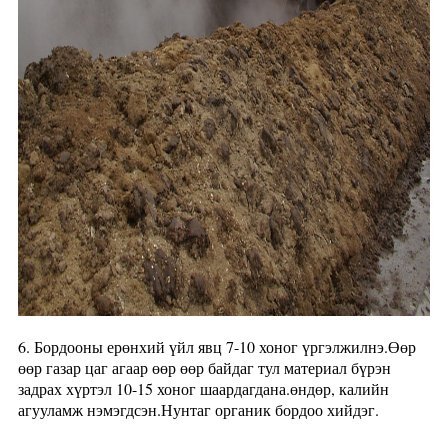
6. Бордооны ерөнхий үйл явц 7-10 хоног үргэлжилнэ.Өөр
өөр газар цаг агаар өөр өөр байдаг тул материал бүрэн
задрах хүртэл 10-15 хоног шаардагдана.өндөр, калийн
агууламж нэмэгдсэн.Нунтаг органик бордоо хийдэг.