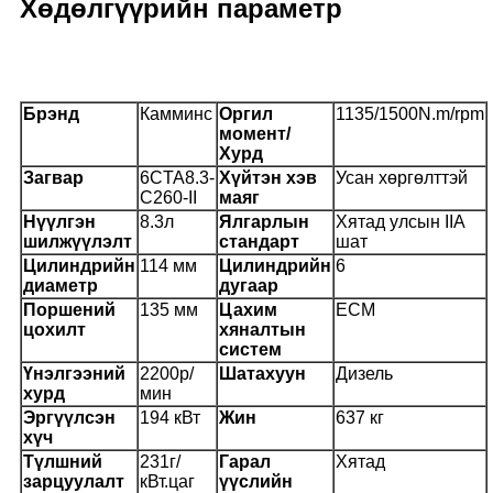
Хөдөлгүүрийн параметр
Брэнд
Камминс
Оргил
1135/1500N.m/rpm
момент/
Хурд
Загвар
6CTA8.3-
Хүйтэн хэв
Усан хөргөлттэй
C260-II
маяг
Нүүлгэн
8.3л
Ялгарлын
Хятад улсын IIA
шилжүүлэлт
стандарт
шат
Цилиндрийн
114 мм
Цилиндрийн
6
диаметр
дугаар
Поршений
135 мм
Цахим
ECM
цохилт
хяналтын
систем
Үнэлгээний
2200р/
Шатахуун
Дизель
хурд
мин
Эргүүлсэн
194 кВт
Жин
637 кг
хүч
Түлшний
231г/
Гарал
Хятад
зарцуулалт
кВт.цаг
үүслийн