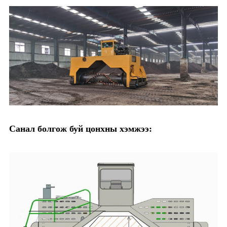
Санал болгож буй цонхны хэмжээ: