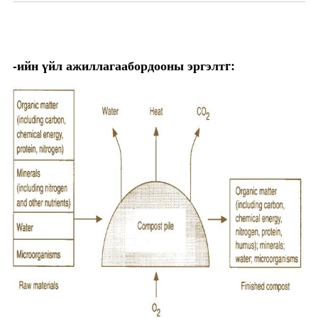
-ийн үйл ажиллагаа
бордооны эргэлт
r: