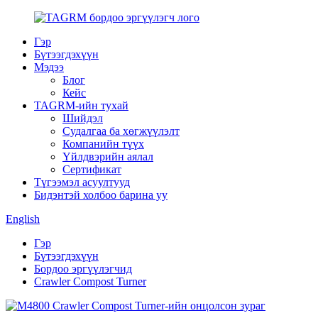
Гэр
Бүтээгдэхүүн
Мэдээ
Блог
Кейс
TAGRM-ийн тухай
Шийдэл
Судалгаа ба хөгжүүлэлт
Компанийн түүх
Үйлдвэрийн аялал
Сертификат
Түгээмэл асуултууд
Бидэнтэй холбоо барина уу
English
Гэр
Бүтээгдэхүүн
Бордоо эргүүлэгчид
Crawler Compost Turner