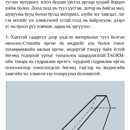
туслах материал, эсвэл буцаан урсгах аргаар хуурай бордоо
хийж болно. Доод талд нь тууз үүсгэж, дотор нь байгаа мал,
шувууны бууц болон бусад материал, ахуйн хог хаягдал, лаг
гэх мэтийг их хэмжээний устай голд нь байрлуулж, дээрх
ус нь ёроол руу нэвчиж, дараа нь эргүүлнэ. .
3. Хавтгай гадаргуу дээр үндсэн материалыг тууз болгон
овоолно.Стекийн өргөн ба өндрийг аль болох тоног
төхөөрөмжийн ажлын өргөн, өндөртэй тэнцүү байх ёстой
бөгөөд тодорхой уртыг тооцоолох шаардлагатай.TAGRM-
ийн токарь нь гидравлик өргөгч, хүрдний гидравлик өргөх
технологиор тоноглогдсон бөгөөд тэдгээр нь яндангийн
хамгийн их хэмжээгээр тохируулах боломжтой.