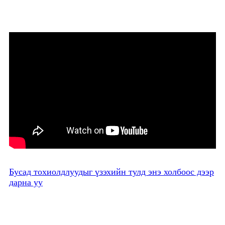
Бусад тохиолдлуудыг үзэхийн тулд энэ холбоос дээр
дарна уу