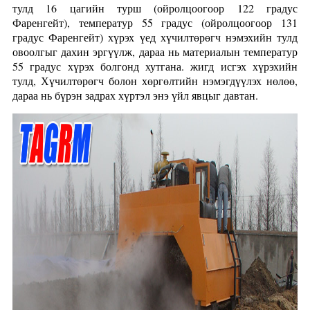
тулд 16 цагийн турш (ойролцоогоор 122 градус
Фаренгейт), температур 55 градус (ойролцоогоор 131
градус Фаренгейт) хүрэх үед хүчилтөрөгч нэмэхийн тулд
овоолгыг дахин эргүүлж, дараа нь материалын температур
55 градус хүрэх болгонд хутгана. жигд исгэх хүрэхийн
тулд, Хүчилтөрөгч болон хөргөлтийн нэмэгдүүлэх нөлөө,
дараа нь бүрэн задрах хүртэл энэ үйл явцыг давтан.