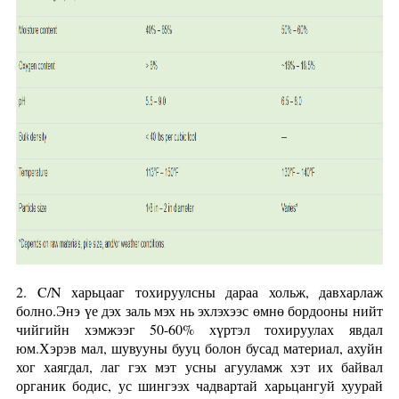
2. C/N харьцааг тохируулсны дараа хольж, давхарлаж
болно.Энэ үе дэх заль мэх нь эхлэхээс өмнө бордооны нийт
чийгийн хэмжээг 50-60% хүртэл тохируулах явдал
юм.Хэрэв мал, шувууны бууц болон бусад материал, ахуйн
хог хаягдал, лаг гэх мэт усны агууламж хэт их байвал
органик бодис, ус шингээх чадвартай харьцангуй хуурай