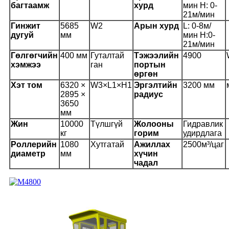
багтаамж
хурд
мин H: 0-
21м/мин
Гинжит
5685
W2
Арын хурд
L: 0-8м/
дугуй
мм
мин H:0-
21м/мин
Гөлгөгчийн
400 мм
Гуталтай
Тэжээлийн
4900
хэмжээ
ган
портын
өргөн
Хэт том
6320 ×
W3×L1×H1
Эргэлтийн
3200 мм
2895 ×
радиус
3650
мм
Жин
10000
Түлшгүй
Жолооны
Гидравлик
кг
горим
удирдлага
Роллерийн
1080
Хутгатай
Ажиллах
2500м³/цаг
диаметр
мм
хүчин
чадал