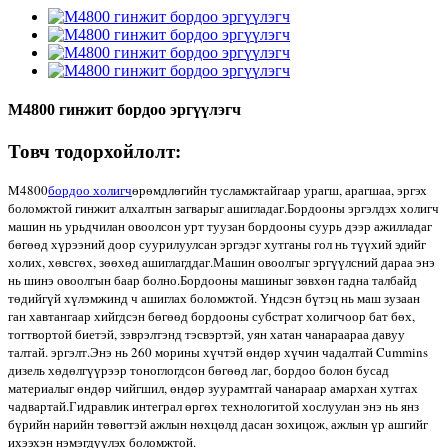
M4800 гинжит бордоо эргүүлэгч
Товч тодорхойлолт:
M4800
бордоо холигч
өрөмдлөгийн тусламжтайгаар урагш, арагшаа, эргэх
боломжтой гинжит алхалтын загварыг ашигладаг.Бордооны эргэлдэх холигч
машин нь урьдчилан овоолсон урт туузан бордооны суурь дээр ажилладаг
бөгөөд хүрээний доор суурилуулсан эргэдэг хутганы гол нь түүхий эдийг
холих, хөвсгөх, зөөхөд ашиглагддаг.Машин овоолгыг эргүүлсний дараа энэ
нь шинэ овоолгын баар болно.Бордооны машиныг зөвхөн гадна талбайд
төдийгүй хүлэмжинд ч ашиглах боломжтой. Үндсэн бүтэц нь маш зузаан
ган хавтангаар хийгдсэн бөгөөд бордооны субстрат холигчоор бат бөх,
тогтвортой биетэй, зэврэлтэнд тэсвэртэй, уян хатан чанараараа давуу
талтай. эргэлт.Энэ нь 260 морины хүчтэй өндөр хүчин чадалтай Cummins
дизель хөдөлгүүрээр тоноглогдсон бөгөөд лаг, бордоо болон бусад
материалыг өндөр чийгшил, өндөр зуурамтгай чанараар амархан хутгах
чадвартай.Гидравлик интеграл өргөх технологитой хослуулан энэ нь янз
бүрийн нарийн төвөгтэй ажлын нөхцөлд дасан зохицож, ажлын үр ашгийг
ихээхэн нэмэгдүүлэх боломжтой.