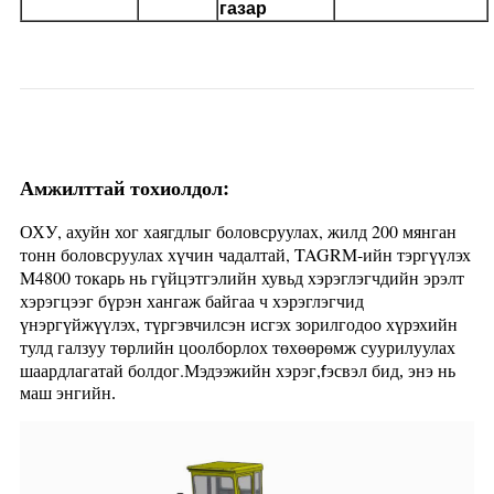
газар
Амжилттай тохиолдол:
ОХУ, ахуйн хог хаягдлыг боловсруулах, жилд 200 мянган
тонн боловсруулах хүчин чадалтай, TAGRM-ийн тэргүүлэх
M4800 токарь нь гүйцэтгэлийн хувьд хэрэглэгчдийн эрэлт
хэрэгцээг бүрэн хангаж байгаа ч хэрэглэгчид
үнэргүйжүүлэх, түргэвчилсэн исгэх зорилгодоо хүрэхийн
тулд галзуу төрлийн цоолборлох төхөөрөмж суурилуулах
шаардлагатай болдог.Мэдээжийн хэрэг,
эсвэл бид, энэ нь
f
маш энгийн.