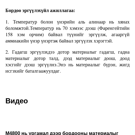
Бордоо эргүүлэх
үйл ажиллагаа:
1. Температур болон үнэрийн аль алинаар нь хянах
боломжтой.Температур нь 70 хэмээс дээш (Фаренгейтийн
158 хэм орчим) байвал түүнийг эргүүлж, агааргүй
аммиакийн үнэр үнэртэж байвал эргүүлэх хэрэгтэй.
2. Гадагш эргүүлэхдээ дотор материалыг гадагш, гадна
материалыг дотор талд, дээд материалыг доош, доод
хэсгийг дээш эргүүлнэ.Энэ нь материалыг бүрэн, жигд
исгэхийг баталгаажуулдаг.
Видео
M4800 нь ургамал дээр бордооны материалыг