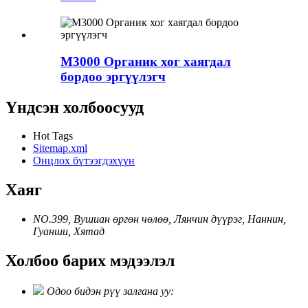
M3000 Органик хог хаягдал
бордоо эргүүлэгч
Үндсэн холбоосууд
Hot Tags
Sitemap.xml
Онцлох бүтээгдэхүүн
Хаяг
NO.399, Вушиан өргөн чөлөө, Лянчин дүүрэг, Наннин,
Гуанши, Хятад
Холбоо барих мэдээлэл
Одоо бидэн рүү залгана уу: