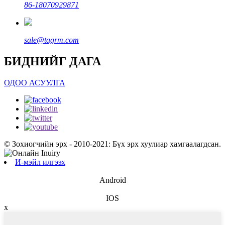
86-18070929871
sale@tagrm.com
БИДНИЙГ ДАГА
ОДОО АСУУЛГА
© Зохиогчийн эрх - 2010-2021: Бүх эрх хуулиар хамгаалагдсан.
И-мэйл илгээх
Android
IOS
x