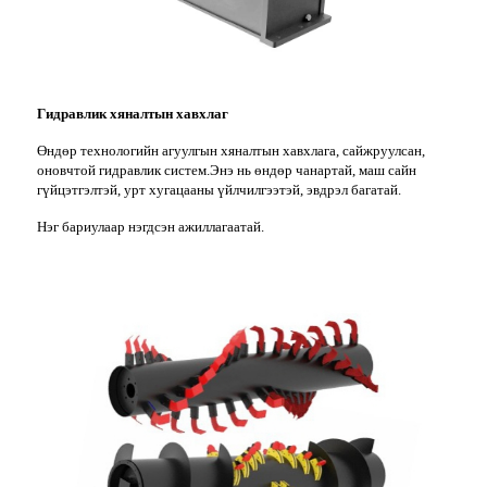
Гидравлик хяналтын хавхлаг
Өндөр технологийн агуулгын хяналтын хавхлага, сайжруулсан,
оновчтой гидравлик систем.Энэ нь өндөр чанартай, маш сайн
гүйцэтгэлтэй, урт хугацааны үйлчилгээтэй, эвдрэл багатай.
Нэг бариулаар нэгдсэн ажиллагаатай.