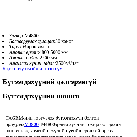
Загвар:
M4800
Боловсруулах хугацаа:
30 хоног
Төрөл:
Өөрөө явагч
Ажлын өргөн:
4800-5000 мм
Ажлын өндөр:
2200 мм
Ажиллах хүчин чадал:
2500м³/цаг
Бидэн рүү имэйл илгээнэ үү
Бүтээгдэхүүний дэлгэрэнгүй
Бүтээгдэхүүний шошго
TAGRM-ийн тэргүүлэх бүтээгдэхүүн болгон
орлуулах
M3800
, M4800
эрчим хүчний тохиргоог дахин
шинэчилж, хамгийн сүүлийн үеийн ерөнхий өргөх
технологийг ашигладаг тул өргөн, өндрийг ихэсгэсэн ч