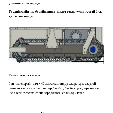
үйл ажиллагаа явуулдаг.
Түүхий эдийн янз бүрийн шинж чанарт тохируулан тусгай бул,
хутга сонгоно уу.
Гинжит алхах систем
Ган инженерийн зам + 40мм зузаан өндөр элэгдэлд тэсвэртэй
резинэн хавтан угсралт, өндөр бат бэх, бат бөх даац, урт наслалт,
нэг хэсгийг солих, солих зардал бага, солиход хялбар