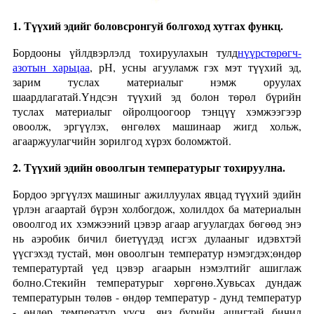
1. Түүхий эдийг боловсронгуй болгоход хутгах функц.
Бордооны үйлдвэрлэлд тохируулахын тулд
нүүрстөрөгч-
азотын харьцаа
, рН, усны агууламж гэх мэт түүхий эд,
зарим туслах материалыг нэмж оруулах
шаардлагатай.Үндсэн түүхий эд болон төрөл бүрийн
туслах материалыг ойролцоогоор тэнцүү хэмжээгээр
овоолж, эргүүлэх, өнгөлөх машинаар жигд хольж,
агааржуулагчийн зорилгод хүрэх боломжтой.
2. Түүхий эдийн овоолгын температурыг тохируулна.
Бордоо эргүүлэх машиныг ажиллуулах явцад түүхий эдийн
үрлэн агаартай бүрэн холбогдож, холилдох ба материалын
овоолгод их хэмжээний цэвэр агаар агуулагдах бөгөөд энэ
нь аэробик бичил биетүүдэд исгэх дулааныг идэвхтэй
үүсгэхэд тустай, мөн овоолгын температур нэмэгдэх;өндөр
температуртай үед цэвэр агаарын нэмэлтийг ашиглаж
болно.Стекийн температурыг хөргөнө.Хувьсах дундаж
температурын төлөв - өндөр температур - дунд температур
- өндөр температур үүсч, янз бүрийн ашигтай бичил