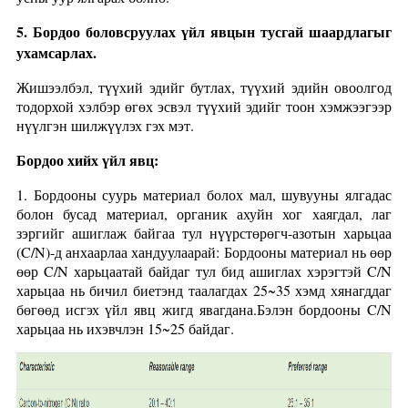
5. Бордоо боловсруулах үйл явцын тусгай шаардлагыг
ухамсарлах.
Жишээлбэл, түүхий эдийг бутлах, түүхий эдийн овоолгод
тодорхой хэлбэр өгөх эсвэл түүхий эдийг тоон хэмжээгээр
нүүлгэн шилжүүлэх гэх мэт.
Бордоо хийх үйл явц:
1. Бордооны суурь материал болох мал, шувууны ялгадас
болон бусад материал, органик ахуйн хог хаягдал, лаг
зэргийг ашиглаж байгаа тул нүүрстөрөгч-азотын харьцаа
(C/N)-д анхаарлаа хандуулаарай: Бордооны материал нь өөр
өөр C/N харьцаатай байдаг тул бид ашиглах хэрэгтэй C/N
харьцаа нь бичил биетэнд таалагдах 25~35 хэмд хянагддаг
бөгөөд исгэх үйл явц жигд явагдана.Бэлэн бордооны C/N
харьцаа нь ихэвчлэн 15~25 байдаг.