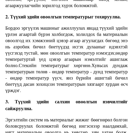
агааржуулагчийн зорилгод хүрэх боломжтой.
2. Түүхий эдийн овоолгын температурыг тохируулна.
Бордоо эргүүлэх машиныг ажиллуулах явцад түүхий эдийн
үрлэн агаартай бүрэн холбогдож, холилдох ба материалын
овоолгод их хэмжээний цэвэр агаар агуулагдах бөгөөд энэ
нь аэробик бичил биетүүдэд исгэх дулааныг идэвхтэй
үүсгэхэд тустай, мөн овоолгын температур нэмэгдэх;өндөр
температуртай үед цэвэр агаарын нэмэлтийг ашиглаж
болно.Стекийн температурыг хөргөнө.Хувьсах дундаж
температурын төлөв - өндөр температур - дунд температур
- өндөр температур үүсч, янз бүрийн ашигтай бичил
биетүүд дасан зохицсон температурын хязгаарт хурдан өсч
үрждэг.
3. Түүхий эдийн салхин овоолгын нэвчилтийг
сайжруулна.
Эргэлтийн систем нь материалыг жижиг бөөгнөрөл болгон
боловсруулах боломжтой бөгөөд ингэснээр наалдамхай,
нягт материалын овоолго нь хөвсгөр, уян хатан болж,