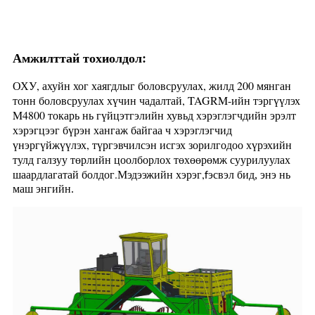
Амжилттай тохиолдол:
ОХУ, ахуйн хог хаягдлыг боловсруулах, жилд 200 мянган
тонн боловсруулах хүчин чадалтай, TAGRM-ийн тэргүүлэх
M4800 токарь нь гүйцэтгэлийн хувьд хэрэглэгчдийн эрэлт
хэрэгцээг бүрэн хангаж байгаа ч хэрэглэгчид
үнэргүйжүүлэх, түргэвчилсэн исгэх зорилгодоо хүрэхийн
тулд галзуу төрлийн цоолборлох төхөөрөмж суурилуулах
шаардлагатай болдог.Мэдээжийн хэрэг,
эсвэл бид, энэ нь
f
маш энгийн.