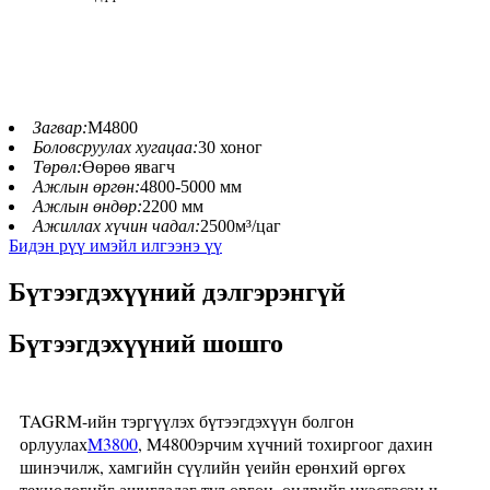
Загвар:
M4800
Боловсруулах хугацаа:
30 хоног
Төрөл:
Өөрөө явагч
Ажлын өргөн:
4800-5000 мм
Ажлын өндөр:
2200 мм
Ажиллах хүчин чадал:
2500м³/цаг
Бидэн рүү имэйл илгээнэ үү
Бүтээгдэхүүний дэлгэрэнгүй
Бүтээгдэхүүний шошго
TAGRM-ийн тэргүүлэх бүтээгдэхүүн болгон
орлуулах
M3800
, M4800
эрчим хүчний тохиргоог дахин
шинэчилж, хамгийн сүүлийн үеийн ерөнхий өргөх
технологийг ашигладаг тул өргөн, өндрийг ихэсгэсэн ч