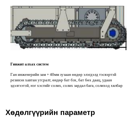
Гинжит алхах систем
Ган инженерийн зам + 40мм зузаан өндөр элэгдэлд тэсвэртэй
резинэн хавтан угсралт, өндөр бат бэх, бат бөх даац, удаан
эдэлгээтэй, нэг хэсгийг солих, солих зардал бага, солиход хялбар
Хөдөлгүүрийн параметр