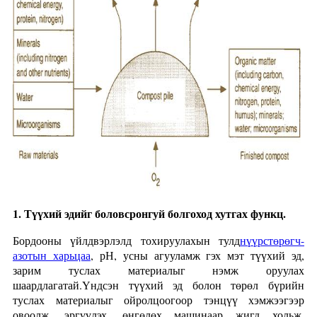
1. Түүхий эдийг боловсронгуй болгоход хутгах функц.
Бордооны үйлдвэрлэлд тохируулахын тулд
нүүрстөрөгч-
азотын харьцаа
, рН, усны агууламж гэх мэт түүхий эд,
зарим туслах материалыг нэмж оруулах
шаардлагатай.Үндсэн түүхий эд болон төрөл бүрийн
туслах материалыг ойролцоогоор тэнцүү хэмжээгээр
овоолж, эргүүлэх, өнгөлөх машинаар жигд хольж,