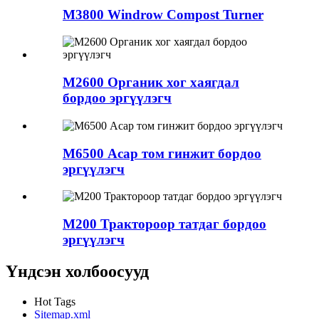
M3800 Windrow Compost Turner
M2600 Органик хог хаягдал
бордоо эргүүлэгч
M6500 Асар том гинжит бордоо
эргүүлэгч
M200 Трактороор татдаг бордоо
эргүүлэгч
Үндсэн холбоосууд
Hot Tags
Sitemap.xml