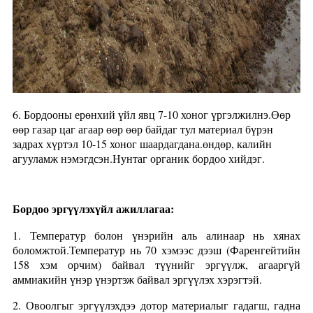
6. Бордооны ерөнхий үйл явц 7-10 хоног үргэлжилнэ.Өөр
өөр газар цаг агаар өөр өөр байдаг тул материал бүрэн
задрах хүртэл 10-15 хоног шаардагдана.өндөр, калийн
агууламж нэмэгдсэн.Нунтаг органик бордоо хийдэг.
Бордоо эргүүлэх
үйл ажиллагаа:
1. Температур болон үнэрийн аль алинаар нь хянах
боломжтой.Температур нь 70 хэмээс дээш (Фаренгейтийн
158 хэм орчим) байвал түүнийг эргүүлж, агааргүй
аммиакийн үнэр үнэртэж байвал эргүүлэх хэрэгтэй.
2. Овоолгыг эргүүлэхдээ дотор материалыг гадагш, гадна