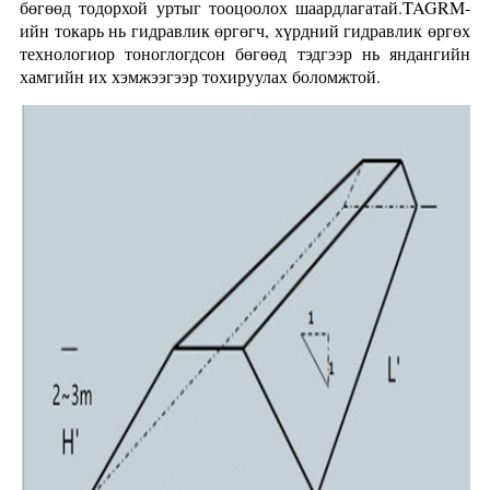
бөгөөд тодорхой уртыг тооцоолох шаардлагатай.TAGRM-
ийн токарь нь гидравлик өргөгч, хүрдний гидравлик өргөх
технологиор тоноглогдсон бөгөөд тэдгээр нь яндангийн
хамгийн их хэмжээгээр тохируулах боломжтой.