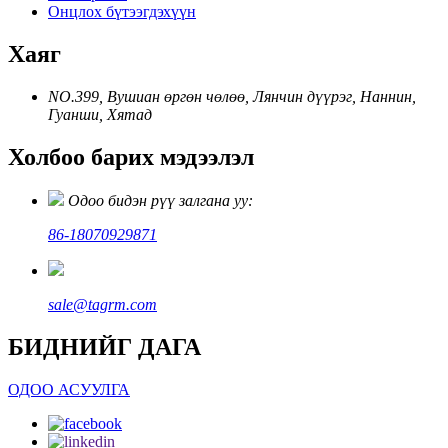
Онцлох бүтээгдэхүүн
Хаяг
NO.399, Вушиан өргөн чөлөө, Лянчин дүүрэг, Наннин,
Гуанши, Хятад
Холбоо барих мэдээлэл
Одоо бидэн рүү залгана уу:
86-18070929871
sale@tagrm.com
БИДНИЙГ ДАГА
ОДОО АСУУЛГА