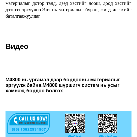
материалыг дотор талд, дээд хэсгийг доош, доод хэсгийг
дээшээ эргүүлнэ.Энэ нь материалыг бүрэн, жигд исгэхийг
баталгаажуулдаг.
Видео
M4800 нь ургамал дээр бордооны материалыг
эргүүлж байна.M4800 шүршигч систем нь усыг
хэмнэж, бордоо болгох.