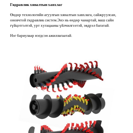
Гидравлик хяналтын хавхлаг
Өндөр технологийн агуулгын хяналтын хавхлага, сайжруулсан,
оновчтой гидравлик систем.Энэ нь өндөр чанартай, маш сайн
гүйцэтгэлтэй, урт хугацааны үйлчилгээтэй, эвдрэл багатай.
Нэг бариулаар нэгдсэн ажиллагаатай.