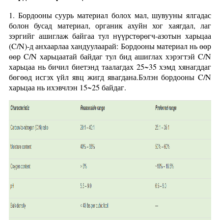
1. Бордооны суурь материал болох мал, шувууны ялгадас
болон бусад материал, органик ахуйн хог хаягдал, лаг
зэргийг ашиглаж байгаа тул нүүрстөрөгч-азотын харьцаа
(C/N)-д анхаарлаа хандуулаарай: Бордооны материал нь өөр
өөр C/N харьцаатай байдаг тул бид ашиглах хэрэгтэй C/N
харьцаа нь бичил биетэнд таалагдах 25~35 хэмд хянагддаг
бөгөөд исгэх үйл явц жигд явагдана.Бэлэн бордооны C/N
харьцаа нь ихэвчлэн 15~25 байдаг.