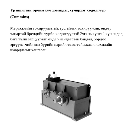
Үр ашигтай, эрчим хүч хэмнэдэг, хүчирхэг хөдөлгүүр
(Cummins)
Мэргэжлийн тохируулгатай, тусгайлан тохируулсан, өндөр
чанартай брендийн турбо хөдөлгүүртэй.Энэ нь хүчтэй хүч чадал,
бага түлш зарцуулалт, өндөр найдвартай байдал, бордоо
эргүүлэгчийн янз бүрийн нарийн төвөгтэй ажлын нөхцлийн
шаардлагыг хангасан.