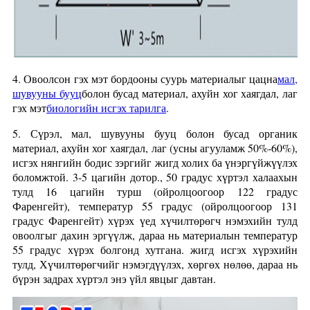
4. Овоолсон гэх мэт бордооны суурь материалыг цацна
мал,
шувууны бууц
болон бусад материал, ахуйн хог хаягдал, лаг
гэх мэт
биологийн исгэх тарилга
.
5. Сүрэл, мал, шувууны бууц болон бусад органик
материал, ахуйн хог хаягдал, лаг (усны агууламж 50%-60%),
исгэх нянгийн бодис зэргийг жигд холих ба үнэргүйжүүлэх
боломжтой. 3-5 цагийн дотор., 50 градус хүртэл халаахын
тулд 16 цагийн турш (ойролцоогоор 122 градус
Фаренгейт), температур 55 градус (ойролцоогоор 131
градус Фаренгейт) хүрэх үед хүчилтөрөгч нэмэхийн тулд
овоолгыг дахин эргүүлж, дараа нь материалын температур
55 градус хүрэх болгонд хутгана. жигд исгэх хүрэхийн
тулд, Хүчилтөрөгчийг нэмэгдүүлэх, хөргөх нөлөө, дараа нь
бүрэн задрах хүртэл энэ үйл явцыг давтан.