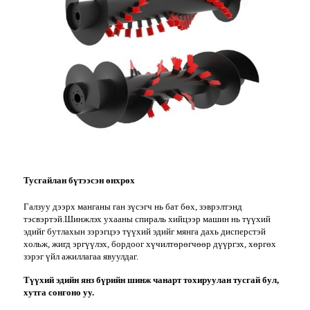
Тусгайлан бүтээсэн өнхрөх
Галзуу дээрх манганы ган зүсэгч нь бат бөх, зэврэлтэнд
тэсвэртэй.Шинжлэх ухааны спираль хийцээр машин нь түүхий
эдийг бутлахын зэрэгцээ түүхий эдийг мянга дахь дисперстэй
хольж, жигд эргүүлэх, бордоог хүчилтөрөгчөөр дүүргэх, хөргөх
зэрэг үйл ажиллагаа явуулдаг.
Түүхий эдийн янз бүрийн шинж чанарт тохируулан тусгай бул,
хутга сонгоно уу.