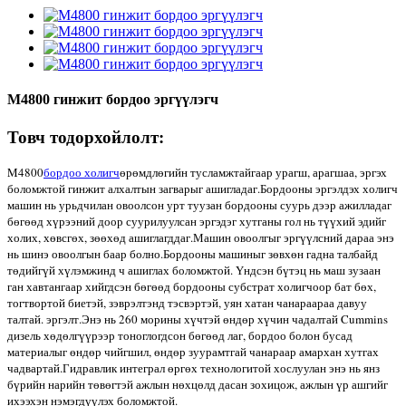
M4800 гинжит бордоо эргүүлэгч
Товч тодорхойлолт:
M4800
бордоо холигч
өрөмдлөгийн тусламжтайгаар урагш, арагшаа, эргэх
боломжтой гинжит алхалтын загварыг ашигладаг.Бордооны эргэлдэх холигч
машин нь урьдчилан овоолсон урт туузан бордооны суурь дээр ажилладаг
бөгөөд хүрээний доор суурилуулсан эргэдэг хутганы гол нь түүхий эдийг
холих, хөвсгөх, зөөхөд ашиглагддаг.Машин овоолгыг эргүүлсний дараа энэ
нь шинэ овоолгын баар болно.Бордооны машиныг зөвхөн гадна талбайд
төдийгүй хүлэмжинд ч ашиглах боломжтой. Үндсэн бүтэц нь маш зузаан
ган хавтангаар хийгдсэн бөгөөд бордооны субстрат холигчоор бат бөх,
тогтвортой биетэй, зэврэлтэнд тэсвэртэй, уян хатан чанараараа давуу
талтай. эргэлт.Энэ нь 260 морины хүчтэй өндөр хүчин чадалтай Cummins
дизель хөдөлгүүрээр тоноглогдсон бөгөөд лаг, бордоо болон бусад
материалыг өндөр чийгшил, өндөр зуурамтгай чанараар амархан хутгах
чадвартай.Гидравлик интеграл өргөх технологитой хослуулан энэ нь янз
бүрийн нарийн төвөгтэй ажлын нөхцөлд дасан зохицож, ажлын үр ашгийг
ихээхэн нэмэгдүүлэх боломжтой.