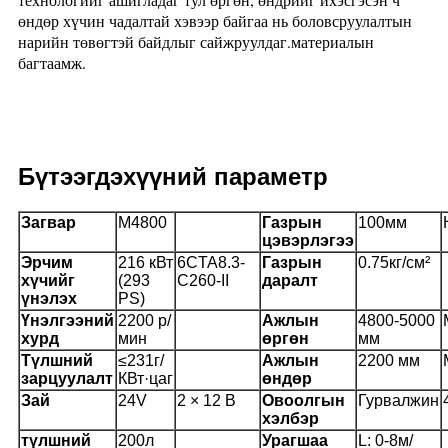
өндөр хүчин чадалтай хэвээр байгаа нь боловсруулалтын
нарийн төвөгтэй байдлыг сайжруулдаг.материалын
багтаамж.
Бүтээгдэхүүний параметр
Загвар
M4800
Газрын
100мм
цэвэрлэгээ
Эрчим
216 кВт
6CTA8.3-
Газрын
0.75кг/см²
хүчийг
(293
C26
0-II
даралт
үнэлэх
PS)
Үнэлгээний
2200 р/
Ажлын
4800-5000
хурд
мин
өргөн
мм
Түлшний
≤231г/
Ажлын
2200 мм
зарцуулалт
КВт·цаг
өндөр
Зай
24V
2 × 12 В
Овоолгын
Гурвалжин
хэлбэр
түлшний
200л
Урагшаа
L: 0-8м/