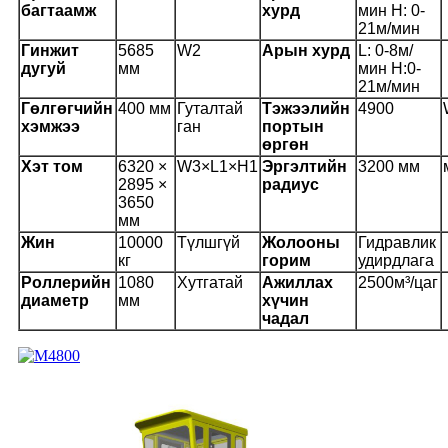
багтаамж
хурд
мин H: 0-
21м/мин
Гинжит
5685
W2
Арын хурд
L: 0-8м/
дугуй
мм
мин H:0-
21м/мин
Гөлгөгчийн
400 мм
Гуталтай
Тэжээлийн
4900
хэмжээ
ган
портын
өргөн
Хэт том
6320 ×
W3×L1×H1
Эргэлтийн
3200 мм
2895 ×
радиус
3650
мм
Жин
10000
Түлшгүй
Жолооны
Гидравлик
кг
горим
удирдлага
Роллерийн
1080
Хутгатай
Ажиллах
2500м³/цаг
диаметр
мм
хүчин
чадал