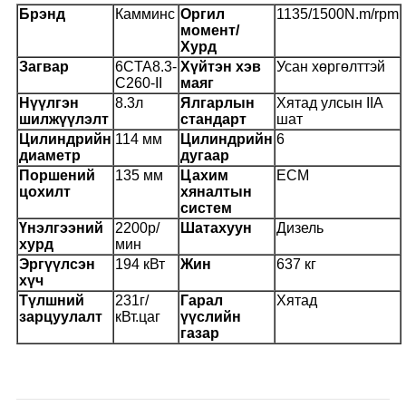
Брэнд
Камминс
Оргил
1135/1500N.m/rpm
момент/
Хурд
Загвар
6CTA8.3-
Хүйтэн хэв
Усан хөргөлттэй
C260-II
маяг
Нүүлгэн
8.3л
Ялгарлын
Хятад улсын IIA
шилжүүлэлт
стандарт
шат
Цилиндрийн
114 мм
Цилиндрийн
6
диаметр
дугаар
Поршений
135 мм
Цахим
ECM
цохилт
хяналтын
систем
Үнэлгээний
2200р/
Шатахуун
Дизель
хурд
мин
Эргүүлсэн
194 кВт
Жин
637 кг
хүч
Түлшний
231г/
Гарал
Хятад
зарцуулалт
кВт.цаг
үүслийн
газар