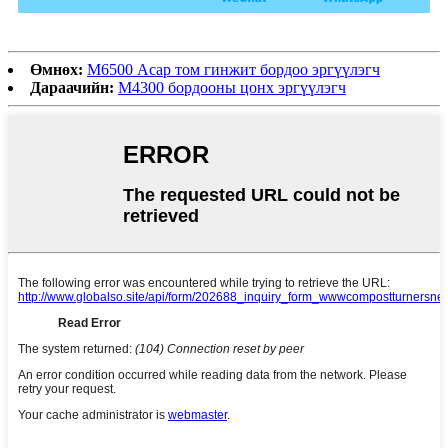
Өмнөх:
M6500 Асар том гинжит бордоо эргүүлэгч
Дараачийн:
M4300 бордооны цонх эргүүлэгч