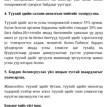
тохиромжтой сүвэрхэг байдлыг үүсгэдэг.
4. Түүхий эдийн салхин овоолгын чийгийг тохируулна.
Түүхий эдийг исгэх усны тохиромжтой хэмжээ 55% орчим,
бэлэн болсон органик бордооны чийгийн стандарт 20%-иас
бага байна.Исгэлтийн явцад биохимийн урвалын үр дүнд
шинэ ус үүсэх ба бичил биетүүд түүхий эдийг хэрэглэснээр
ус тээвэрлэгчээ алдаж, чөлөөтэй болно.Тиймээс бордоо
үйлдвэрлэх явцад усны хэмжээг цаг тухайд нь
бууруулснаар дулаан дамжуулалтаас үүссэн ууршилтаас
гадна түүхий эдийг эргүүлэх машинаар эргүүлснээр заавал
усны уур ялгарах болно.
5. Бордоо боловсруулах үйл явцын тусгай шаардлагыг
ухамсарлах.
Жишээлбэл, түүхий эдийг бутлах, түүхий эдийн овоолгод
тодорхой хэлбэр өгөх эсвэл түүхий эдийг тоон хэмжээгээр
нүүлгэн шилжүүлэх гэх мэт.
Бордоо хийх үйл явц: