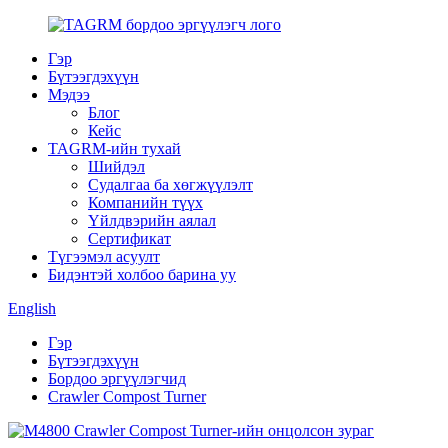
Гэр
Бүтээгдэхүүн
Мэдээ
Блог
Кейс
TAGRM-ийн тухай
Шийдэл
Судалгаа ба хөгжүүлэлт
Компанийн түүх
Үйлдвэрийн аялал
Сертификат
Түгээмэл асуулт
Бидэнтэй холбоо барина уу
English
Гэр
Бүтээгдэхүүн
Бордоо эргүүлэгчид
Crawler Compost Turner