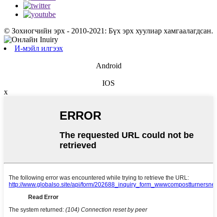
© Зохиогчийн эрх - 2010-2021: Бүх эрх хуулиар хамгаалагдсан.
И-мэйл илгээх
Android
IOS
x