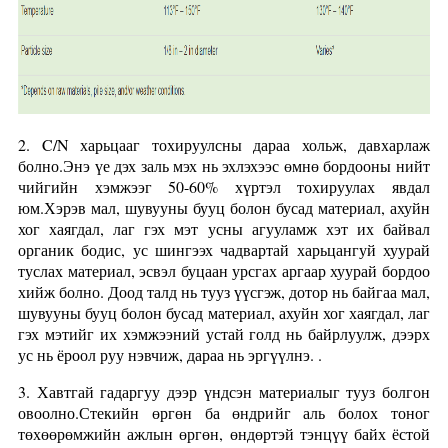
2. C/N харьцааг тохируулсны дараа хольж, давхарлаж
болно.Энэ үе дэх заль мэх нь эхлэхээс өмнө бордооны нийт
чийгийн хэмжээг 50-60% хүртэл тохируулах явдал
юм.Хэрэв мал, шувууны бууц болон бусад материал, ахуйн
хог хаягдал, лаг гэх мэт усны агууламж хэт их байвал
органик бодис, ус шингээх чадвартай харьцангуй хуурай
туслах материал, эсвэл буцаан урсгах аргаар хуурай бордоо
хийж болно. Доод талд нь тууз үүсгэж, дотор нь байгаа мал,
шувууны бууц болон бусад материал, ахуйн хог хаягдал, лаг
гэх мэтийг их хэмжээний устай голд нь байрлуулж, дээрх
ус нь ёроол руу нэвчиж, дараа нь эргүүлнэ. .
3. Хавтгай гадаргуу дээр үндсэн материалыг тууз болгон
овоолно.Стекийн өргөн ба өндрийг аль болох тоног
төхөөрөмжийн ажлын өргөн, өндөртэй тэнцүү байх ёстой